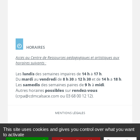
HORAIRES
Accès au Centre de Ressources pédagogiques et artistiques aux
horaires suivants :
Les
lundis
des semaines impaires de
14 h
à
17 h
.
Du
mardi
au
vendredi
de
8 h 30
à
12 h 30
et de
14 h
à
18 h
.
Les
samedis
des semaines paires de
9 h
à
midi
.
Autres horaires
possibles
sur
rendez-vous
(crpa@cdmcalsace.com ou 03 68 00 12 12).
MENTIONS LÉGALES
LIENS
This site uses cookies and gives you control over what you want
to activate