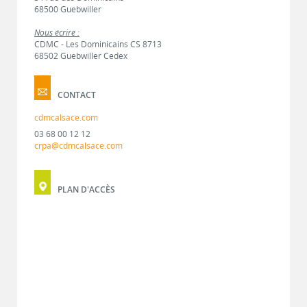
68500 Guebwiller
Nous écrire :
CDMC - Les Dominicains CS 8713
68502 Guebwiller Cedex
CONTACT
cdmcalsace.com
03 68 00 12 12
crpa@cdmcalsace.com
PLAN D'ACCÈS