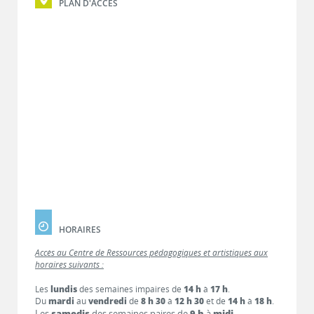
PLAN D'ACCÈS
HORAIRES
Accès au Centre de Ressources pédagogiques et artistiques aux
horaires suivants :
Les
lundis
des semaines impaires de
14 h
à
17 h
.
Du
mardi
au
vendredi
de
8 h 30
à
12 h 30
et de
14 h
à
18 h
.
Les
samedis
des semaines paires de
9 h
à
midi
.