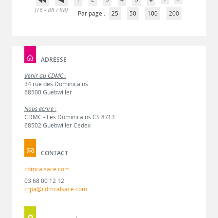
(76 - 88 / 88)
Par page :
25
50
100
200
ADRESSE
Venir au CDMC :
34 rue des Dominicains
68500 Guebwiller
Nous écrire :
CDMC - Les Dominicains CS 8713
68502 Guebwiller Cedex
CONTACT
cdmcalsace.com
03 68 00 12 12
crpa@cdmcalsace.com