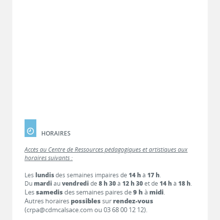
HORAIRES
Accès au Centre de Ressources pédagogiques et artistiques aux
horaires suivants :
Les
lundis
des semaines impaires de
14 h
à
17 h
.
Du
mardi
au
vendredi
de
8 h 30
à
12 h 30
et de
14 h
à
18 h
.
Les
samedis
des semaines paires de
9 h
à
midi
.
Autres horaires
possibles
sur
rendez-vous
(crpa@cdmcalsace.com ou 03 68 00 12 12).