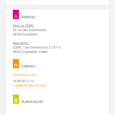
ADRESSE
Venir au CDMC :
34 rue des Dominicains
68500 Guebwiller
Nous écrire :
CDMC - Les Dominicains CS 8713
68502 Guebwiller Cedex
CONTACT
cdmcalsace.com
03 68 00 12 12
crpa@cdmcalsace.com
PLAN D'ACCÈS