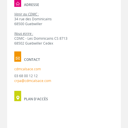
ADRESSE
Venir au CDMC :
34 rue des Dominicains
68500 Guebwiller
Nous écrire :
CDMC - Les Dominicains CS 8713
68502 Guebwiller Cedex
CONTACT
cdmcalsace.com
03 68 00 12 12
crpa@cdmcalsace.com
PLAN D'ACCÈS