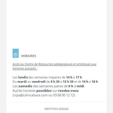
HORAIRES
Accès au Centre de Ressources pédagogiques et artistiques aux
horaires suivants :
Les
lundis
des semaines impaires de
14 h
à
17 h
.
Du
mardi
au
vendredi
de
8 h 30
à
12 h 30
et de
14 h
à
18 h
.
Les
samedis
des semaines paires de
9 h
à
midi
.
Autres horaires
possibles
sur
rendez-vous
(crpa@cdmcalsace.com ou 03 68 00 12 12).
MENTIONS LÉGALES