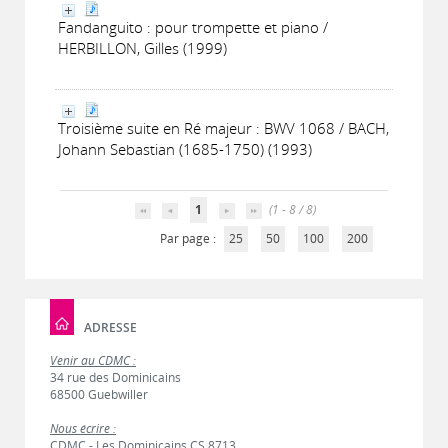
Fandanguito : pour trompette et piano /
HERBILLON, Gilles (1999)
Troisième suite en Ré majeur : BWV 1068 / BACH,
Johann Sebastian (1685-1750) (1993)
1
(1 - 8 / 8)
Par page :
25
50
100
200
ADRESSE
Venir au CDMC :
34 rue des Dominicains
68500 Guebwiller
Nous écrire :
CDMC - Les Dominicains CS 8713