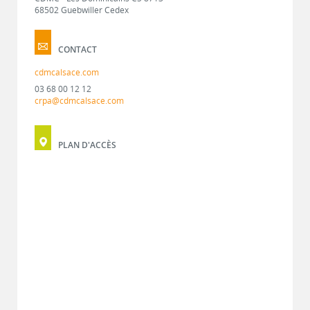
68502 Guebwiller Cedex
CONTACT
cdmcalsace.com
03 68 00 12 12
crpa@cdmcalsace.com
PLAN D'ACCÈS