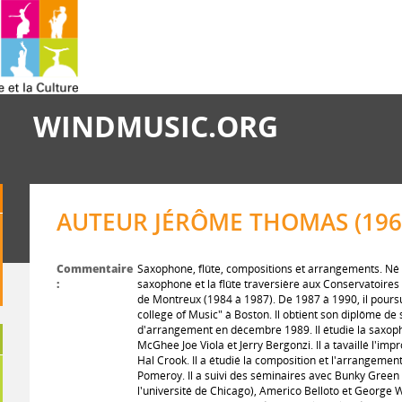
WINDMUSIC.ORG
AUTEUR JÉRÔME THOMAS (196
Commentaire
Saxophone, flûte, compositions et arrangements. Né e
:
saxophone et la flûte traversière aux Conservatoires
de Montreux (1984 à 1987). De 1987 à 1990, il poursu
college of Music" à Boston. Il obtient son diplôme d
d'arrangement en décembre 1989. Il étudie la saxo
McGhee Joe Viola et Jerry Bergonzi. Il a tavaillé l'imp
Hal Crook. Il a étudié la composition et l'arrangeme
Pomeroy. Il a suivi des séminaires avec Bunky Green 
l'université de Chicago), Americo Belloto et George Wi