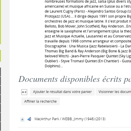
nombreuses formations de jazz, salsa (plus divers sty
américaine) et musique africaine en Suisse ou à l'ét
de Laurent Cugny (Paris) - Alejandro Santos Group (U
Protojazz (USA).... Il dirige depuis 1991 son propre B
orchestres de jazz et musique latine. Il s'est produ
Belloto, Bob Mover, John Scotfield, Ray Anderson...En
enseigne le saxophone et l'arrangement (plus la théo
Jazz et Musique Actuelle, Lausanne) et au Conservatoi
travaille depuis 1998 comme arrangeur et compositeu
Discographie : Una Musica (Jazz Rabelaisien) - La Dame
Thomas Big Band & Ray Anderson (Big Bone & Jazz B
beloved Witch) - Jean-Pierre Pasquier Quintet (Sky L
Oublier) - Styve Tromasl Quintet (En Chantier) - Gust
Dolphins)...
Documents disponibles écrits pa
Ajouter le résultat dans votre panier
Visionner les docu
Affiner la recherche
MacArthur Park / WEBB, Jimmy (1946) (2013)