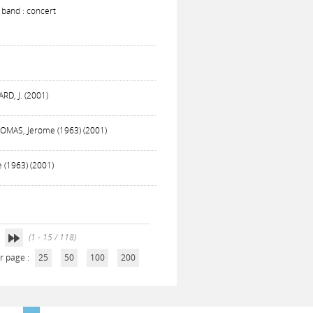
 band : concert
RD, J. (2001)
HOMAS, Jérôme (1963) (2001)
 (1963) (2001)
(1 - 15 / 118)
r page :
25
50
100
200