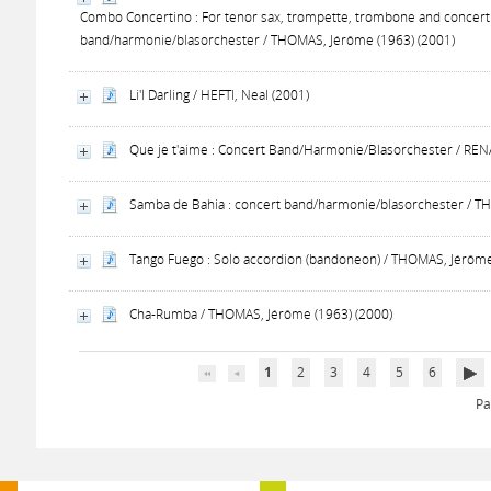
Combo Concertino : For tenor sax, trompette, trombone and concert
band/harmonie/blasorchester / THOMAS, Jérôme (1963) (2001)
Li'l Darling / HEFTI, Neal (2001)
Que je t'aime : Concert Band/Harmonie/Blasorchester / RENA
Samba de Bahia : concert band/harmonie/blasorchester / T
Tango Fuego : Solo accordion (bandoneon) / THOMAS, Jérôme
Cha-Rumba / THOMAS, Jérôme (1963) (2000)
1
2
3
4
5
6
Pa