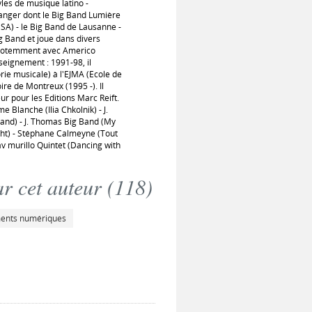
les de musique latino -
ranger dont le Big Band Lumière
SA) - le Big Band de Lausanne -
ig Band et joue dans divers
it notemment avec Americo
seignement : 1991-98, il
rie musicale) à l'EJMA (Ecole de
re de Montreux (1995 -). Il
r pour les Editions Marc Reift.
 Blanche (Ilia Chkolnik) - J.
and) - J. Thomas Big Band (My
ight) - Stéphane Calmeyne (Tout
av murillo Quintet (Dancing with
r cet auteur (
118
)
ments numériques