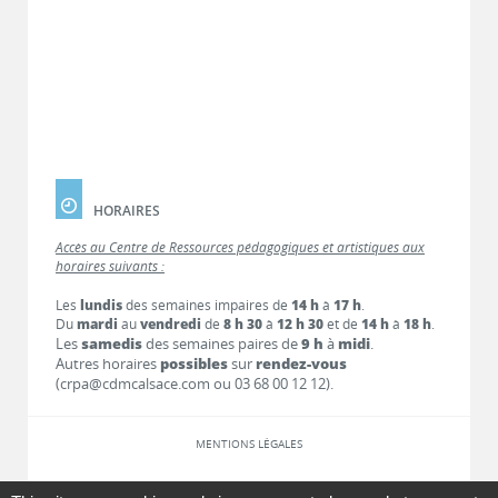
HORAIRES
Accès au Centre de Ressources pédagogiques et artistiques aux
horaires suivants :
Les
lundis
des semaines impaires de
14 h
à
17 h
.
Du
mardi
au
vendredi
de
8 h 30
à
12 h 30
et de
14 h
à
18 h
.
Les
samedis
des semaines paires de
9 h
à
midi
.
Autres horaires
possibles
sur
rendez-vous
(crpa@cdmcalsace.com ou 03 68 00 12 12).
MENTIONS LÉGALES
LIENS