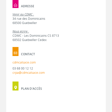
ADRESSE
Venir au CDMC :
34 rue des Dominicains
68500 Guebwiller
Nous écrire :
CDMC - Les Dominicains CS 8713
68502 Guebwiller Cedex
CONTACT
cdmcalsace.com
03 68 00 12 12
crpa@cdmcalsace.com
PLAN D'ACCÈS