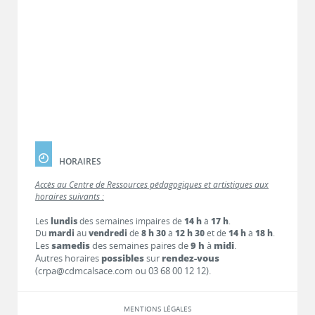
HORAIRES
Accès au Centre de Ressources pédagogiques et artistiques aux
horaires suivants :
Les
lundis
des semaines impaires de
14 h
à
17 h
.
Du
mardi
au
vendredi
de
8 h 30
à
12 h 30
et de
14 h
à
18 h
.
Les
samedis
des semaines paires de
9 h
à
midi
.
Autres horaires
possibles
sur
rendez-vous
(crpa@cdmcalsace.com ou 03 68 00 12 12).
MENTIONS LÉGALES