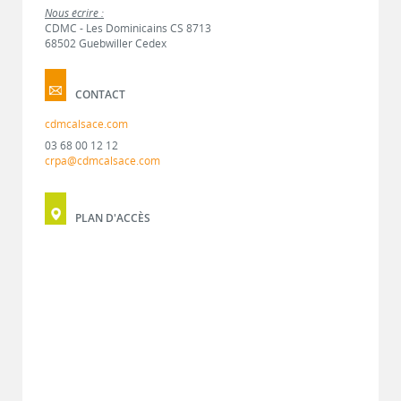
Nous écrire :
CDMC - Les Dominicains CS 8713
68502 Guebwiller Cedex
CONTACT
cdmcalsace.com
03 68 00 12 12
crpa@cdmcalsace.com
PLAN D'ACCÈS