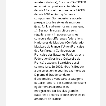
:
amateur (tubiste), Christian TAVERNIER
est aussi compositeur autodidacte
depuis 15 ans et membre de la SACEM
depuis 2003 en tant qu'auteur-
compositeur. Son répertoire aborde
presque tous les styles de musique
(jazz, funk, sud-américaine, classique,
...). Ses nombreuses pièces sont
régulièrement imposées dans les
concours des différentes fédérations
Nationales de Musique (Confédération
Musicale de France, l'Union Française
des Fanfares, la Confédération
Française des Batteries-Fanfares et la
Fédération Sportive etCulturelle de
France) auxquels il participe aussi
comme juré. En 2002, «Pacific Beach»
a été sélectionné pour les examens du
Diplôme d'Etat de conduite
d'ensembles à vent dans la catégorie
batterie-fanfare. Ses compositions sont
également interprétées et
enregistrées par les plus grandes
Batteries-Fanfares professionnelles et
amateurs de France.