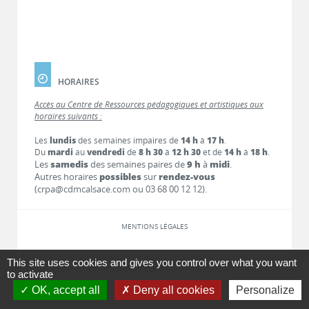
HORAIRES
Accès au Centre de Ressources pédagogiques et artistiques aux
horaires suivants :
Les
lundis
des semaines impaires de
14 h
à
17 h
.
Du
mardi
au
vendredi
de
8 h 30
à
12 h 30
et de
14 h
à
18 h
.
Les
samedis
des semaines paires de
9 h
à
midi
.
Autres horaires
possibles
sur
rendez-vous
(crpa@cdmcalsace.com ou 03 68 00 12 12).
MENTIONS LÉGALES
LIENS
This site uses cookies and gives you control over what you want
to activate
OK, accept all
Deny all cookies
Personalize
CONTACT