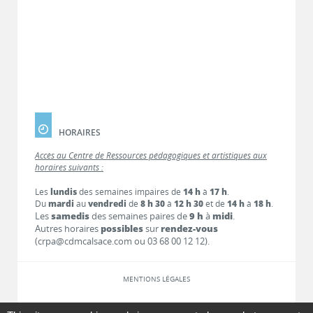
HORAIRES
Accès au Centre de Ressources pédagogiques et artistiques aux
horaires suivants :
Les
lundis
des semaines impaires de
14 h
à
17 h
.
Du
mardi
au
vendredi
de
8 h 30
à
12 h 30
et de
14 h
à
18 h
.
Les
samedis
des semaines paires de
9 h
à
midi
.
Autres horaires
possibles
sur
rendez-vous
(crpa@cdmcalsace.com ou 03 68 00 12 12).
MENTIONS LÉGALES
LIENS