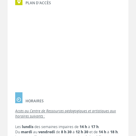
PLAN D'ACCÈS
HORAIRES
Accès au Centre de Ressources pédagogiques et artistiques aux
horaires suivants :
Les
lundis
des semaines impaires de
14 h
à
17 h
.
Du
mardi
au
vendredi
de
8 h 30
à
12 h 30
et de
14 h
à
18 h
.