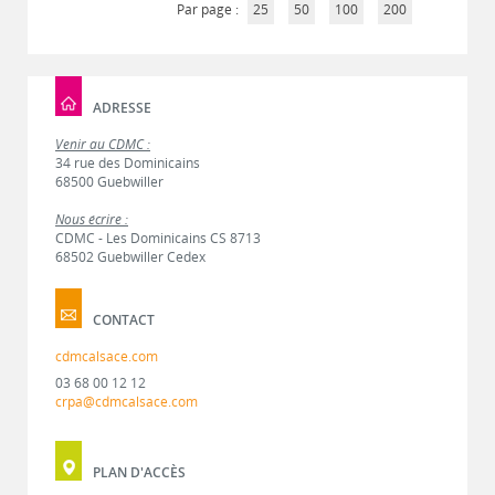
Par page :
25
50
100
200
ADRESSE
Venir au CDMC :
34 rue des Dominicains
68500 Guebwiller
Nous écrire :
CDMC - Les Dominicains CS 8713
68502 Guebwiller Cedex
CONTACT
cdmcalsace.com
03 68 00 12 12
crpa@cdmcalsace.com
PLAN D'ACCÈS