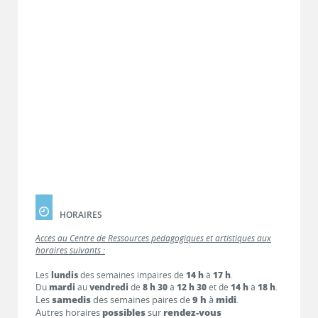
HORAIRES
Accès au Centre de Ressources pédagogiques et artistiques aux
horaires suivants :
Les
lundis
des semaines impaires de
14 h
à
17 h
.
Du
mardi
au
vendredi
de
8 h 30
à
12 h 30
et de
14 h
à
18 h
.
Les
samedis
des semaines paires de
9 h
à
midi
.
Autres horaires
possibles
sur
rendez-vous