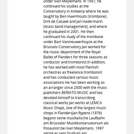
under Ivan Meylemans. In 1997, he
continued his studies at the
Conservatory in Antwerp where he was
taught by Ben Haemhouts (trombone),
Dirk de Caluwé and Jan Hadermann
(brass band management), and where
he graduated in 2001. He then
continued his study of the trombone
under Bart Vannieuwenhuyze at the
Brussels Conservatory.Jan worked for
the music department of the Royal
Ballet of Flanders for three seasons as
conductor and trombonist.In addition,
he has worked with most Flemish
orchestras as freelance trombonist
and has conducted various music
associations.He has been working as
an arranger since 2000 with the music
publishers BERIATO MUSIC and has
devoted himself to transcribing
classical works.Jan works at LEMCA
Music Shops, one of the largest music
shops in FlandersJan Rypens (1976)
begann seine musikalische Laufbahn
am Brüsseler Musikkonservatorium als
Posaunist bei Ivan Meylemans. 1997
setzte er sein Studium am