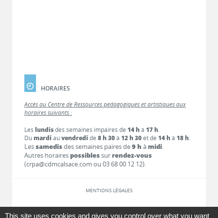
HORAIRES
Accès au Centre de Ressources pédagogiques et artistiques aux
horaires suivants :
Les
lundis
des semaines impaires de
14 h
à
17 h
.
Du
mardi
au
vendredi
de
8 h 30
à
12 h 30
et de
14 h
à
18 h
.
Les
samedis
des semaines paires de
9 h
à
midi
.
Autres horaires
possibles
sur
rendez-vous
(crpa@cdmcalsace.com ou 03 68 00 12 12).
MENTIONS LÉGALES
LIENS
This site uses cookies and gives you control over what you want