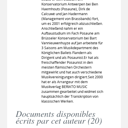
Konservatorium Antwerpen bei Ben
Haemhouts (Posaune), Dirk de
Calcuwé und Jan Hadermann
(Management von Brassbands) fort,
um es 2001 erfolgreich abzuschließen.
Anschließend nahm er ein
Aufbaustudium im Fach Posaune am
Brüsseler Konservatorium bei Bart
Vannieuwenhuyze auf.Jan arbeitete für
3 Saisons am Musikdepartment des
Königlichen Ballets Flandern als
Dirigent und als Posaunist.Er hat als
freischaffender Posaunist in den
meisten flämischen Orchestern
mitgewirkt und hat auch verschiedene
Musikvereinigungen dirigiert.Seit 2000
hat er als Arrangeur mit dem
Musikverlag BERIATO MUSIC
zusammen gearbeitet und widmet sich
hauptsächlich der Transkription von
klassischen Werken.
Documents disponibles
écrits par cet auteur (
20
)