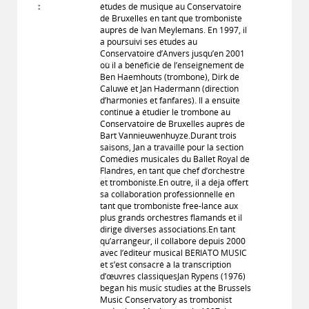
:
études de musique au Conservatoire
de Bruxelles en tant que tromboniste
auprès de Ivan Meylemans. En 1997, il
a poursuivi ses études au
Conservatoire d’Anvers jusqu’en 2001
où il a bénéficié de l’enseignement de
Ben Haemhouts (trombone), Dirk de
Caluwé et Jan Hadermann (direction
d’harmonies et fanfares). Il a ensuite
continué à étudier le trombone au
Conservatoire de Bruxelles auprès de
Bart Vannieuwenhuyze.Durant trois
saisons, Jan a travaillé pour la section
Comédies musicales du Ballet Royal de
Flandres, en tant que chef d’orchestre
et tromboniste.En outre, il a déjà offert
sa collaboration professionnelle en
tant que tromboniste free-lance aux
plus grands orchestres flamands et il
dirige diverses associations.En tant
qu’arrangeur, il collabore depuis 2000
avec l’éditeur musical BERIATO MUSIC
et s’est consacré à la transcription
d’œuvres classiquesJan Rypens (1976)
began his music studies at the Brussels
Music Conservatory as trombonist