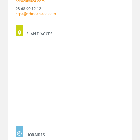
cdmcalsace.com
03 68 00 12 12
crpa@cdmcalsace.com
PLAN D'ACCÈS
HORAIRES