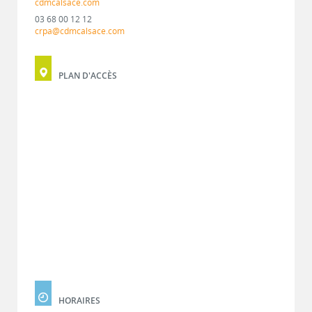
cdmcalsace.com
03 68 00 12 12
crpa@cdmcalsace.com
PLAN D'ACCÈS
HORAIRES