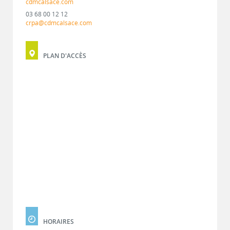
cdmcalsace.com
03 68 00 12 12
crpa@cdmcalsace.com
PLAN D'ACCÈS
HORAIRES