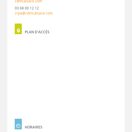
cdmcalsace.com
03 68 00 12 12
crpa@cdmcalsace.com
PLAN D'ACCÈS
HORAIRES