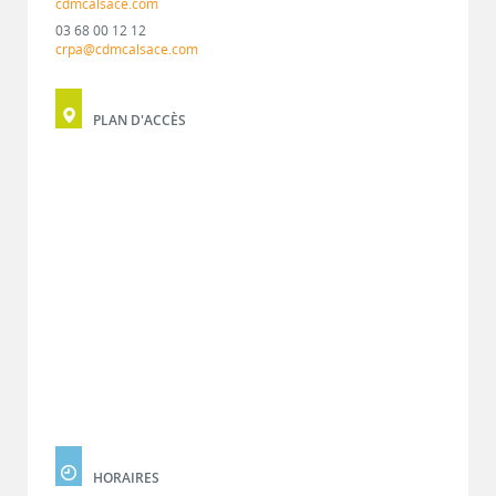
cdmcalsace.com
03 68 00 12 12
crpa@cdmcalsace.com
PLAN D'ACCÈS
HORAIRES