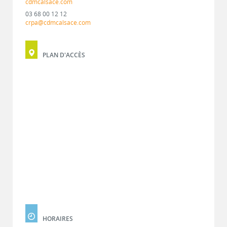
cdmcalsace.com
03 68 00 12 12
crpa@cdmcalsace.com
PLAN D'ACCÈS
HORAIRES