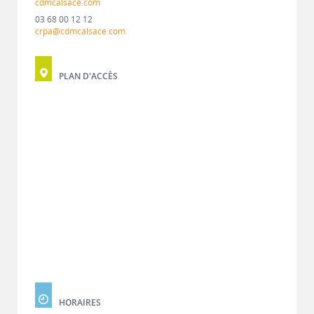
cdmcalsace.com
03 68 00 12 12
crpa@cdmcalsace.com
PLAN D'ACCÈS
HORAIRES