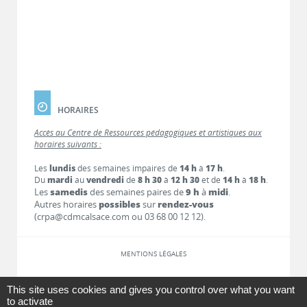
HORAIRES
Accès au Centre de Ressources pédagogiques et artistiques aux
horaires suivants :
Les
lundis
des semaines impaires de
14 h
à
17 h
.
Du
mardi
au
vendredi
de
8 h 30
à
12 h 30
et de
14 h
à
18 h
.
Les
samedis
des semaines paires de
9 h
à
midi
.
Autres horaires
possibles
sur
rendez-vous
(crpa@cdmcalsace.com ou 03 68 00 12 12).
MENTIONS LÉGALES
LIENS
This site uses cookies and gives you control over what you want
to activate