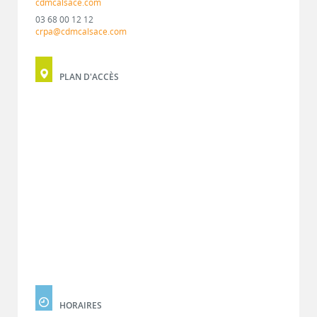
cdmcalsace.com
03 68 00 12 12
crpa@cdmcalsace.com
PLAN D'ACCÈS
HORAIRES