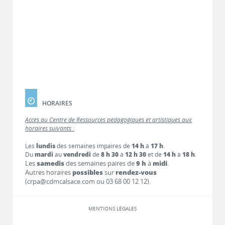
HORAIRES
Accès au Centre de Ressources pédagogiques et artistiques aux
horaires suivants :
Les
lundis
des semaines impaires de
14 h
à
17 h
.
Du
mardi
au
vendredi
de
8 h 30
à
12 h 30
et de
14 h
à
18 h
.
Les
samedis
des semaines paires de
9 h
à
midi
.
Autres horaires
possibles
sur
rendez-vous
(crpa@cdmcalsace.com ou 03 68 00 12 12).
MENTIONS LÉGALES