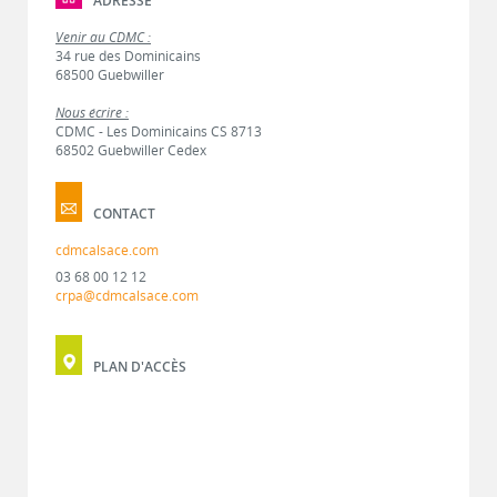
ADRESSE
Venir au CDMC :
34 rue des Dominicains
68500 Guebwiller
Nous écrire :
CDMC - Les Dominicains CS 8713
68502 Guebwiller Cedex
CONTACT
cdmcalsace.com
03 68 00 12 12
crpa@cdmcalsace.com
PLAN D'ACCÈS