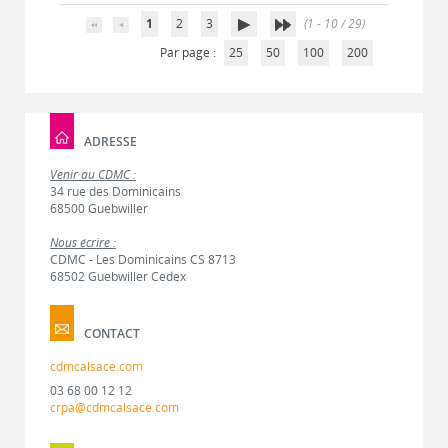
1
2
3
(1 - 10 / 29)
Par page :
25
50
100
200
ADRESSE
Venir au CDMC :
34 rue des Dominicains
68500 Guebwiller
Nous écrire :
CDMC - Les Dominicains CS 8713
68502 Guebwiller Cedex
CONTACT
cdmcalsace.com
03 68 00 12 12
crpa@cdmcalsace.com