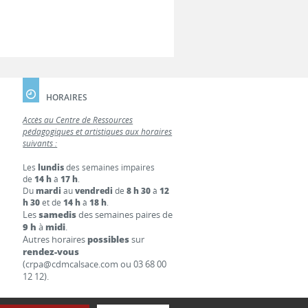
HORAIRES
Accès au Centre de Ressources
pédagogiques et artistiques aux horaires
suivants :
Les
lundis
des semaines impaires
de
14 h
à
17 h
.
Du
mardi
au
vendredi
de
8 h 30
à
12
h 30
et de
14 h
à
18 h
.
Les
samedis
des semaines paires de
9 h
à
midi
.
Autres horaires
possibles
sur
rendez-vous
(crpa@cdmcalsace.com ou 03 68 00
12 12).