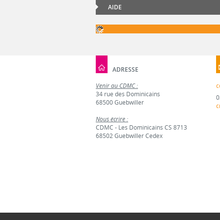
AIDE
ADRESSE
Venir au CDMC :
c
34 rue des Dominicains
0
68500 Guebwiller
c
Nous écrire :
CDMC - Les Dominicains CS 8713
68502 Guebwiller Cedex