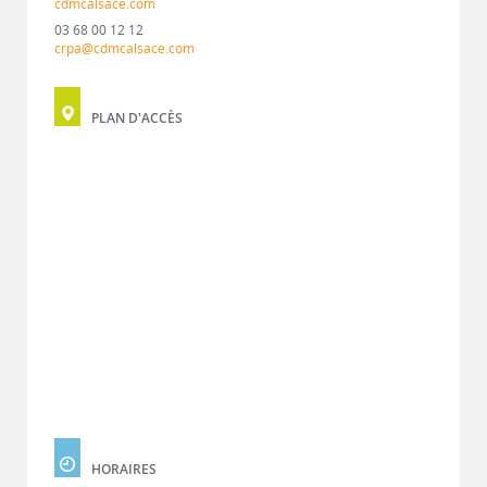
cdmcalsace.com
03 68 00 12 12
crpa@cdmcalsace.com
PLAN D'ACCÈS
HORAIRES