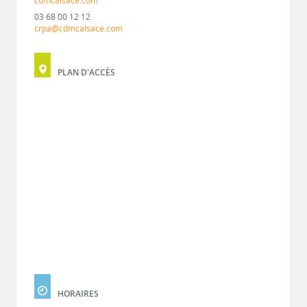
cdmcalsace.com
03 68 00 12 12
crpa@cdmcalsace.com
PLAN D'ACCÈS
HORAIRES