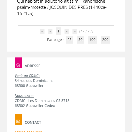
Qui habitat in adiutorio altissimi : kanonische
psalm-motette / JOSQUIN DES PRES (1440ca-
1521ca)
1
(1 - 7 / 7)
Par page :
25
50
100
200
ADRESSE
Venir au CDMC :
34 rue des Dominicains
68500 Guebwiller
Nous écrire :
CDMC - Les Dominicains CS 8713
68502 Guebwiller Cedex
CONTACT