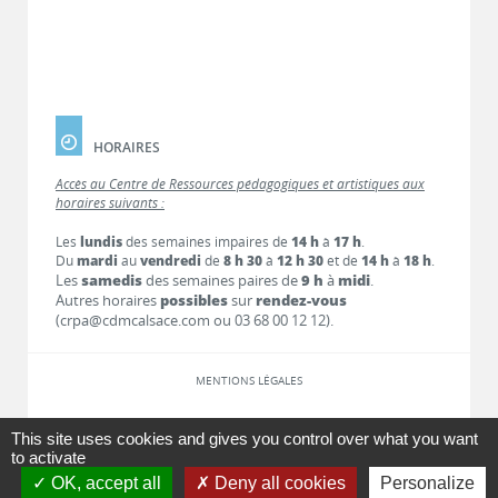
HORAIRES
Accès au Centre de Ressources pédagogiques et artistiques aux
horaires suivants :
Les
lundis
des semaines impaires de
14 h
à
17 h
.
Du
mardi
au
vendredi
de
8 h 30
à
12 h 30
et de
14 h
à
18 h
.
Les
samedis
des semaines paires de
9 h
à
midi
.
Autres horaires
possibles
sur
rendez-vous
(crpa@cdmcalsace.com ou 03 68 00 12 12).
MENTIONS LÉGALES
LIENS
This site uses cookies and gives you control over what you want
to activate
OK, accept all
Deny all cookies
Personalize
CONTACT