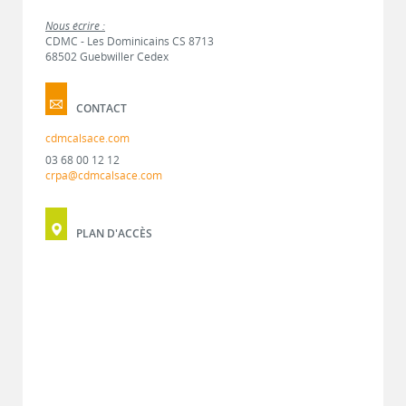
Nous écrire :
CDMC - Les Dominicains CS 8713
68502 Guebwiller Cedex
CONTACT
cdmcalsace.com
03 68 00 12 12
crpa@cdmcalsace.com
PLAN D'ACCÈS