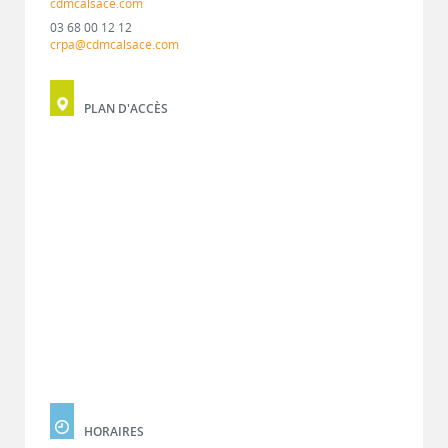
cdmcalsace.com
03 68 00 12 12
crpa@cdmcalsace.com
PLAN D'ACCÈS
HORAIRES