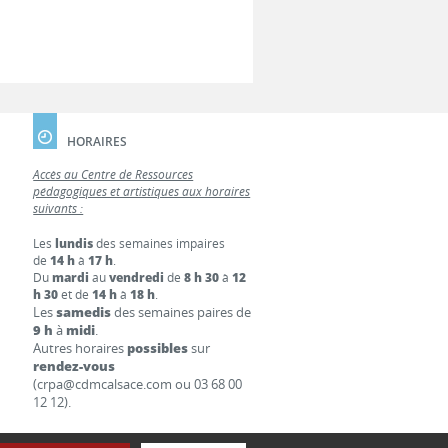
HORAIRES
Accès au Centre de Ressources
pédagogiques et artistiques aux horaires
suivants :
Les
lundis
des semaines impaires
de
14 h
à
17 h
.
Du
mardi
au
vendredi
de
8 h 30
à
12
h 30
et de
14 h
à
18 h
.
Les
samedis
des semaines paires de
9 h
à
midi
.
Autres horaires
possibles
sur
rendez-vous
(crpa@cdmcalsace.com ou 03 68 00
12 12).