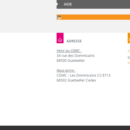
AIDE
ADRESSE
Venir au CDMC :
c
34 rue des Dominicains
0
68500 Guebwiller
c
Nous écrire :
CDMC - Les Dominicains CS 8713
68502 Guebwiller Cedex