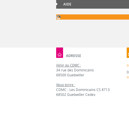
AIDE
ADRESSE
Venir au CDMC :
c
34 rue des Dominicains
0
68500 Guebwiller
c
Nous écrire :
CDMC - Les Dominicains CS 8713
68502 Guebwiller Cedex