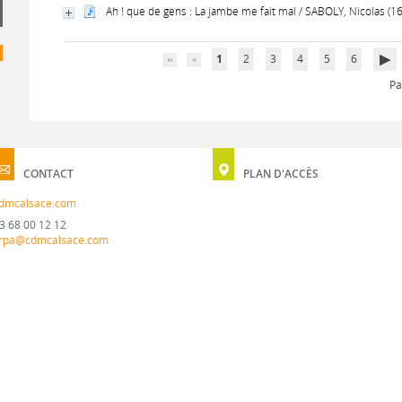
Ah ! que de gens : La jambe me fait mal / SABOLY, Nicolas (
1
2
3
4
5
6
Pa
CONTACT
PLAN D'ACCÈS
dmcalsace.com
3 68 00 12 12
rpa@cdmcalsace.com