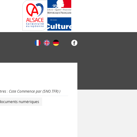
tères : Cote Commence par (5NO.TFR) )
s documents numériques