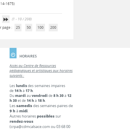
1614-1675)
(1 - 10 / 208)
r page :
25
50
100
200
HORAIRES
Accès au Centre de Ressources
pédagogiques et artistiques aux horaires
suivants :
Les
lundis
des semaines impaires
de
14 h
à
17 h
.
Du
mardi
au
vendredi
de
8 h 30
à
12
h 30
et de
14 h
à
18 h
.
Les
samedis
des semaines paires de
9 h
à
midi
.
Autres horaires
possibles
sur
rendez-vous
(crpa@cdmcalsace.com ou 03 68 00