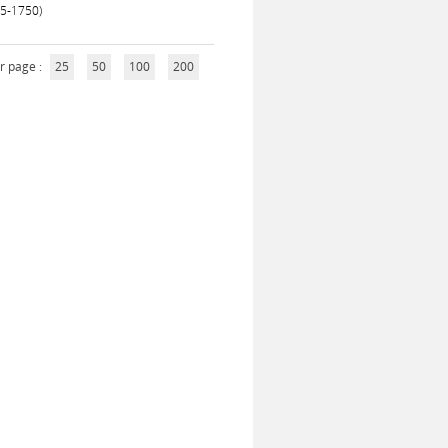
85-1750)
r page :
25
50
100
200