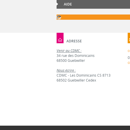
AIDE
ADRESSE
Venir au CDMC :
c
34 rue des Dominicains
0
68500 Guebwiller
c
Nous écrire :
CDMC - Les Dominicains CS 8713
68502 Guebwiller Cedex