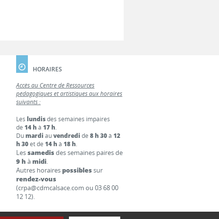
HORAIRES
Accès au Centre de Ressources
pédagogiques et artistiques aux horaires
suivants :
Les
lundis
des semaines impaires
de
14 h
à
17 h
.
Du
mardi
au
vendredi
de
8 h 30
à
12
h 30
et de
14 h
à
18 h
.
Les
samedis
des semaines paires de
9 h
à
midi
.
Autres horaires
possibles
sur
rendez-vous
(crpa@cdmcalsace.com ou 03 68 00
12 12).