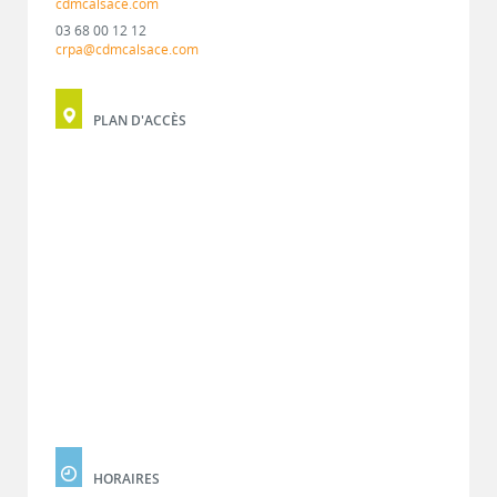
cdmcalsace.com
03 68 00 12 12
crpa@cdmcalsace.com
PLAN D'ACCÈS
HORAIRES