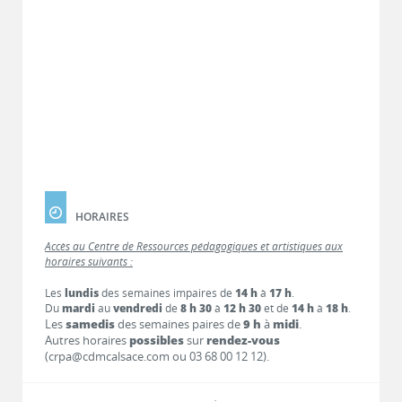
HORAIRES
Accès au Centre de Ressources pédagogiques et artistiques aux
horaires suivants :
Les
lundis
des semaines impaires de
14 h
à
17 h
.
Du
mardi
au
vendredi
de
8 h 30
à
12 h 30
et de
14 h
à
18 h
.
Les
samedis
des semaines paires de
9 h
à
midi
.
Autres horaires
possibles
sur
rendez-vous
(crpa@cdmcalsace.com ou 03 68 00 12 12).