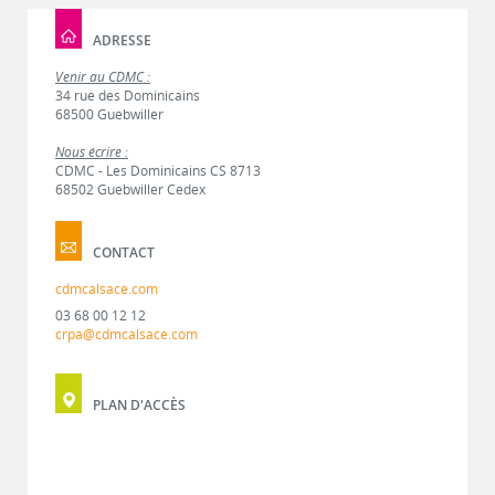
ADRESSE
Venir au CDMC :
34 rue des Dominicains
68500 Guebwiller
Nous écrire :
CDMC - Les Dominicains CS 8713
68502 Guebwiller Cedex
CONTACT
cdmcalsace.com
03 68 00 12 12
crpa@cdmcalsace.com
PLAN D'ACCÈS