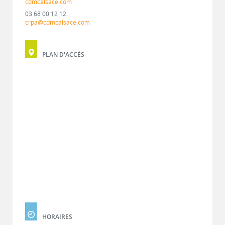
cdmcalsace.com
03 68 00 12 12
crpa@cdmcalsace.com
PLAN D'ACCÈS
HORAIRES