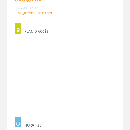
cdmcalsace.com
03 68 00 12 12
crpa@cdmcalsace.com
PLAN D'ACCÈS
HORAIRES