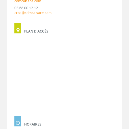
cdmcalsace.com
03 68 00 12 12
crpa@cdmcalsace.com
PLAN D'ACCÈS
HORAIRES