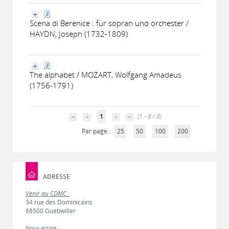
Scena di Berenice : für sopran und orchester /
HAYDN, Joseph (1732-1809)
The alphabet / MOZART, Wolfgang Amadeus
(1756-1791)
1
(1 - 8 / 8)
Par page :
25
50
100
200
ADRESSE
Venir au CDMC :
34 rue des Dominicains
68500 Guebwiller
Nous écrire :