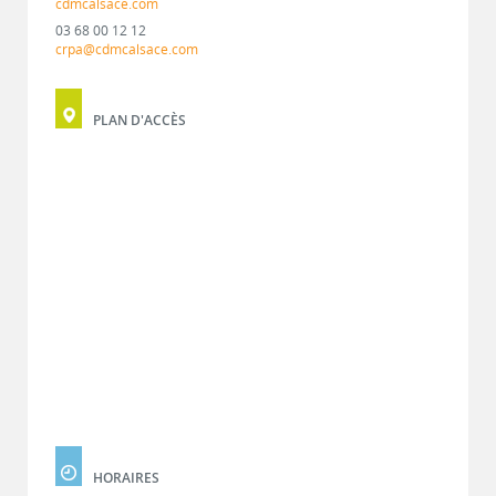
cdmcalsace.com
03 68 00 12 12
crpa@cdmcalsace.com
PLAN D'ACCÈS
HORAIRES