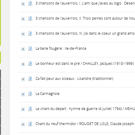
3 chansons de l'auxerrois, I. L'ami que j'avais au logis : D
3 chansons de l'auxerrois, II. Trois peines sont autour de no
3 chansons de l'auxerrois, III. J'ai dans le coeur un grand a
La belle fougère : Ile-de-France
Le bonheur est dans le pré / CHAILLEY, Jacques (1910-1999)
Ca fait peur aux oiseaux : Lisandre (traditionnel)
La Carmagnole
Le chant du départ : hymne de guerre (4 juillet 1794) / MEH
Chant du neuf thermidor / ROUGET DE LISLE, Claude-Joseph 