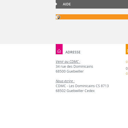
AIDE
ADRESSE
Venir au CDMC :
c
34 rue des Dominicains
0
68500 Guebwiller
c
Nous écrire :
CDMC - Les Dominicains CS 8713
68502 Guebwiller Cedex