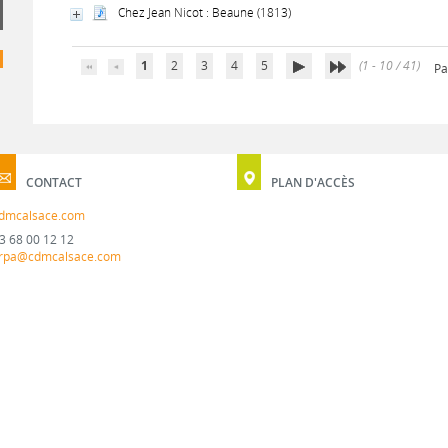
Chez Jean Nicot : Beaune (1813)
1
2
3
4
5
(1 - 10 / 41)
Pa
CONTACT
PLAN D'ACCÈS
dmcalsace.com
3 68 00 12 12
rpa@cdmcalsace.com