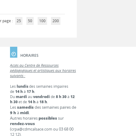
r page :
25
50
100
200
HORAIRES
Accès au Centre de Ressources
pédagogiques et artistiques aux horaires
suivants :
Les
lundis
des semaines impaires
de
14 h
à
17 h
.
Du
mardi
au
vendredi
de
8 h 30
à
12
h 30
et de
14 h
à
18 h
.
Les
samedis
des semaines paires de
9 h
à
midi
.
Autres horaires
possibles
sur
rendez-vous
(crpa@cdmcalsace.com ou 03 68 00
12 12).