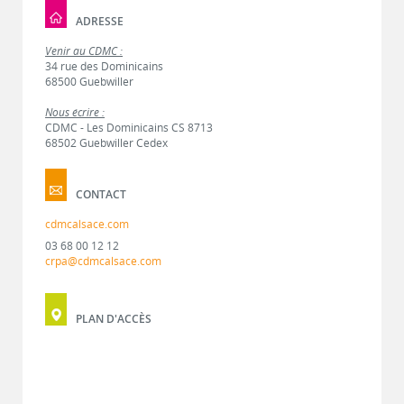
ADRESSE
Venir au CDMC :
34 rue des Dominicains
68500 Guebwiller
Nous écrire :
CDMC - Les Dominicains CS 8713
68502 Guebwiller Cedex
CONTACT
cdmcalsace.com
03 68 00 12 12
crpa@cdmcalsace.com
PLAN D'ACCÈS