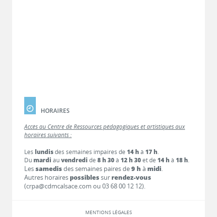
HORAIRES
Accès au Centre de Ressources pédagogiques et artistiques aux
horaires suivants :
Les
lundis
des semaines impaires de
14 h
à
17 h
.
Du
mardi
au
vendredi
de
8 h 30
à
12 h 30
et de
14 h
à
18 h
.
Les
samedis
des semaines paires de
9 h
à
midi
.
Autres horaires
possibles
sur
rendez-vous
(crpa@cdmcalsace.com ou 03 68 00 12 12).
MENTIONS LÉGALES