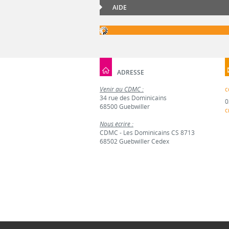
AIDE
ADRESSE
Venir au CDMC :
c
34 rue des Dominicains
0
68500 Guebwiller
c
Nous écrire :
CDMC - Les Dominicains CS 8713
68502 Guebwiller Cedex