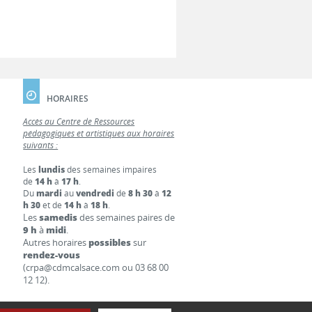
HORAIRES
Accès au Centre de Ressources
pédagogiques et artistiques aux horaires
suivants :
Les
lundis
des semaines impaires
de
14 h
à
17 h
.
Du
mardi
au
vendredi
de
8 h 30
à
12
h 30
et de
14 h
à
18 h
.
Les
samedis
des semaines paires de
9 h
à
midi
.
Autres horaires
possibles
sur
rendez-vous
(crpa@cdmcalsace.com ou 03 68 00
12 12).