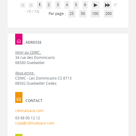
1
2
3
4
5
6
(1
- 10 / 73)
Par page :
25
50
100
200
ADRESSE
Venir au CDMC :
34 rue des Dominicains
68500 Guebwiller
Nous écrire :
CDMC - Les Dominicains CS 8713
68502 Guebwiller Cedex
CONTACT
cdmcalsace.com
03 68 00 12 12
crpa@cdmcalsace.com