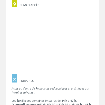
PLAN D'ACCÈS
HORAIRES
Accès au Centre de Ressources pédagogiques et artistiques aux
horaires suivants :
Les
lundis
des semaines impaires de
14 h
à
17 h
.
Du
mardi
au
vendredi
de
8 h 30
à
12 h 30
et de
14 h
à
18 h
.