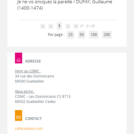
Je ne vis oncques la pareille / DUFAY, Guillaume
(1400-1474)
1
(1 - 3 / 3)
Par page :
25
50
100
200
ADRESSE
Venir au CDMC :
34 rue des Dominicains
68500 Guebwiller
Nous écrire :
CDMC - Les Dominicains CS 8713
68502 Guebwiller Cedex
CONTACT
cdmcalsace.com