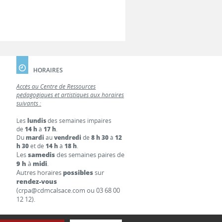
HORAIRES
Accès au Centre de Ressources
pédagogiques et artistiques aux horaires
suivants :
Les
lundis
des semaines impaires
de
14 h
à
17 h
.
Du
mardi
au
vendredi
de
8 h 30
à
12
h 30
et de
14 h
à
18 h
.
Les
samedis
des semaines paires de
9 h
à
midi
.
Autres horaires
possibles
sur
rendez-vous
(crpa@cdmcalsace.com ou 03 68 00
12 12).