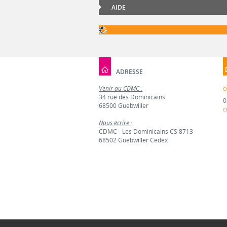
AIDE
ADRESSE
Venir au CDMC :
c
34 rue des Dominicains
0
68500 Guebwiller
c
Nous écrire :
CDMC - Les Dominicains CS 8713
68502 Guebwiller Cedex