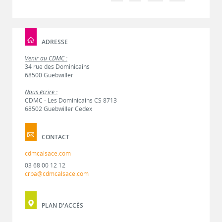
ADRESSE
Venir au CDMC :
34 rue des Dominicains
68500 Guebwiller
Nous écrire :
CDMC - Les Dominicains CS 8713
68502 Guebwiller Cedex
CONTACT
cdmcalsace.com
03 68 00 12 12
crpa@cdmcalsace.com
PLAN D'ACCÈS