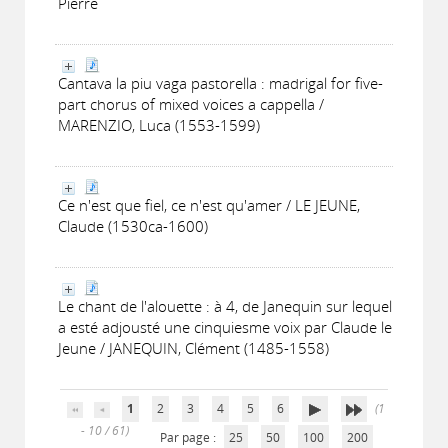
Pierre
Cantava la piu vaga pastorella : madrigal for five-
part chorus of mixed voices a cappella /
MARENZIO, Luca (1553-1599)
Ce n'est que fiel, ce n'est qu'amer / LE JEUNE,
Claude (1530ca-1600)
Le chant de l'alouette : à 4, de Janequin sur lequel
a esté adjousté une cinquiesme voix par Claude le
Jeune / JANEQUIN, Clément (1485-1558)
1
2
3
4
5
6
(1
- 10 / 61)
Par page :
25
50
100
200