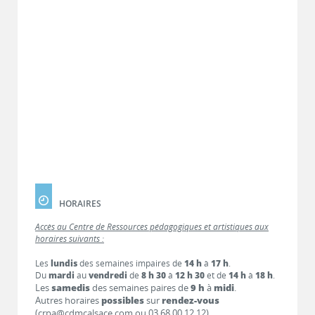
HORAIRES
Accès au Centre de Ressources pédagogiques et artistiques aux
horaires suivants :
Les
lundis
des semaines impaires de
14 h
à
17 h
.
Du
mardi
au
vendredi
de
8 h 30
à
12 h 30
et de
14 h
à
18 h
.
Les
samedis
des semaines paires de
9 h
à
midi
.
Autres horaires
possibles
sur
rendez-vous
(crpa@cdmcalsace.com ou 03 68 00 12 12).