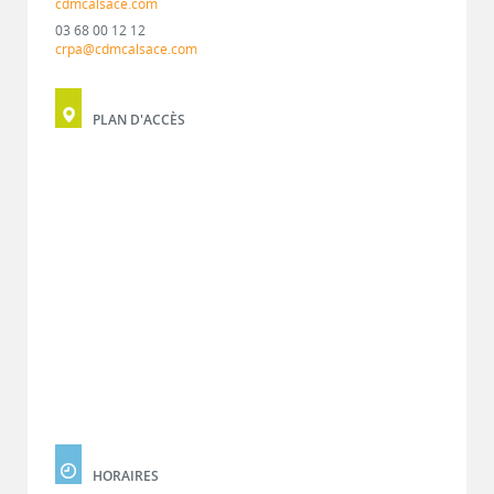
cdmcalsace.com
03 68 00 12 12
crpa@cdmcalsace.com
PLAN D'ACCÈS
HORAIRES