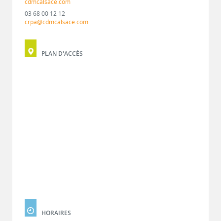
cdmcalsace.com
03 68 00 12 12
crpa@cdmcalsace.com
PLAN D'ACCÈS
HORAIRES