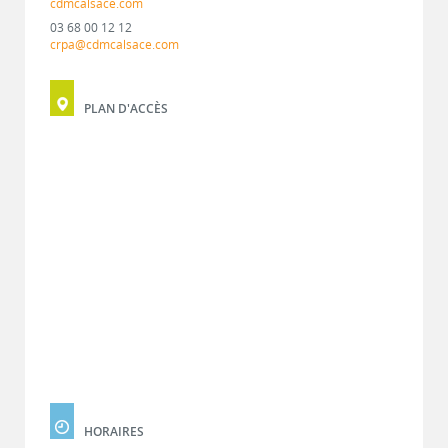
cdmcalsace.com
03 68 00 12 12
crpa@cdmcalsace.com
PLAN D'ACCÈS
HORAIRES