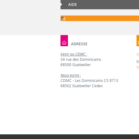
AIDE
ADRESSE
Venir au CDMC :
c
34 rue des Dominicains
0
68500 Guebwiller
c
Nous écrire :
CDMC - Les Dominicains CS 8713
68502 Guebwiller Cedex