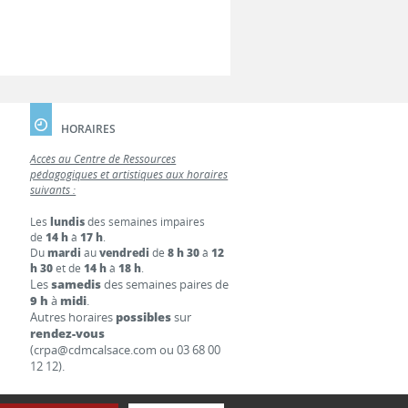
HORAIRES
Accès au Centre de Ressources
pédagogiques et artistiques aux horaires
suivants :
Les
lundis
des semaines impaires
de
14 h
à
17 h
.
Du
mardi
au
vendredi
de
8 h 30
à
12
h 30
et de
14 h
à
18 h
.
Les
samedis
des semaines paires de
9 h
à
midi
.
Autres horaires
possibles
sur
rendez-vous
(crpa@cdmcalsace.com ou 03 68 00
12 12).